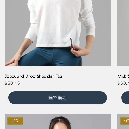
Cream
Whit
Jacquard Drop Shoulder Tee
Milk-
常
$50.46
常
$50.
规
规
价
价
选择选项
格
格
促销
促