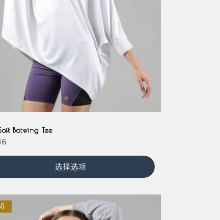
e
Soft Batwing Tee
46
选择选项
销