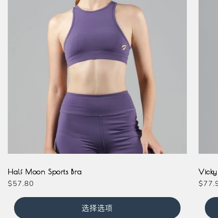
Black
Milkshake
Olive
Lavender
Mage
Sl
Half Moon Sports Bra
Vicky
常
$57.80
常
$77.
规
规
价
价
选择选项
格
格