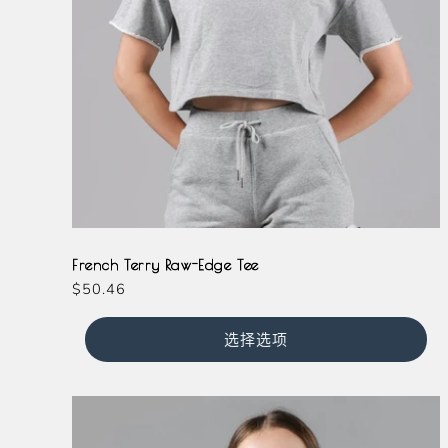
Grey
French Terry Raw-Edge Tee
常
$50.46
规
价
选择选项
格