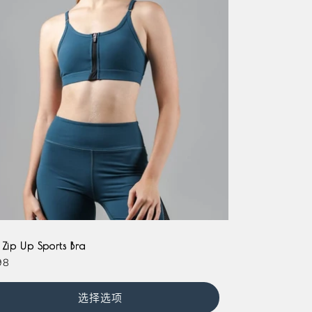
nta
ate
Teal
 Zip Up Sports Bra
98
选择选项