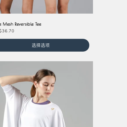
ite
e Mesh Reversible Tee
$36.70
选择选项