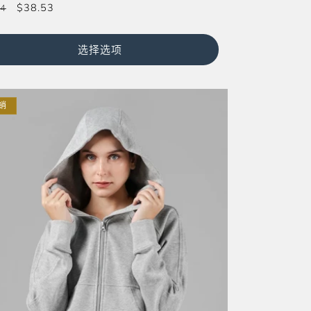
促
$38.53
24
销
价
选择选项
销