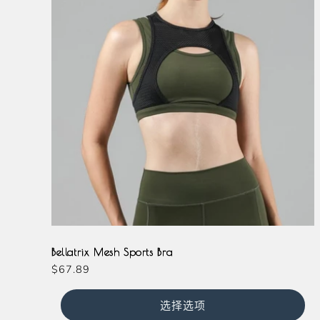
Milkshake
Black
Lavender
Olive
Bellatrix Mesh Sports Bra
常
$67.89
规
价
选择选项
格