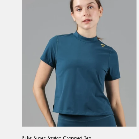
Teal
Olive
Magenta
Milkshake
Slate
Billie Super Stretch Cropped Tee