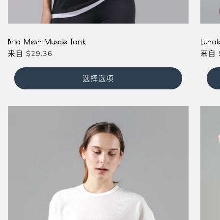
Black
White
Black
Wh
Bria Mesh Muscle Tank
Lunal
常
来自
$29.36
常
来自
规
规
价
价
选择选项
格
格