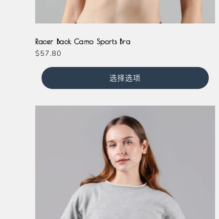
Grey
Racer Back Camo Sports Bra
常
$57.80
规
价
选择选项
格