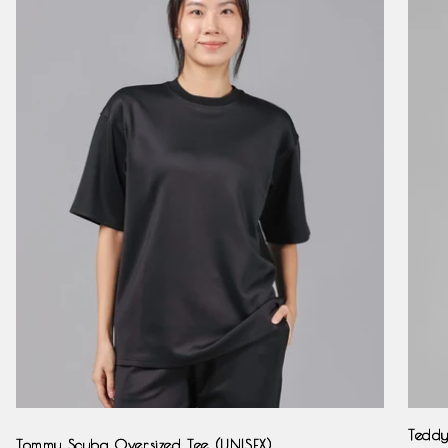
Black
Navy
Teddy
Tommy Scuba Oversized Tee (UNISEX)