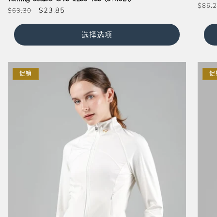
常
$86.
常
促
$23.85
$63.30
规
规
销
价
价
价
选择选项
格
格
促销
促