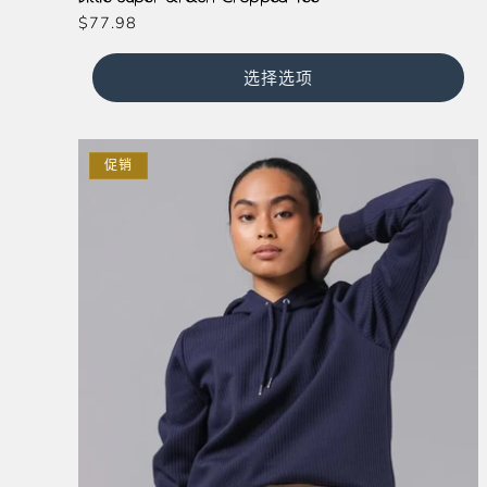
常
$77.98
规
价
选择选项
格
促销