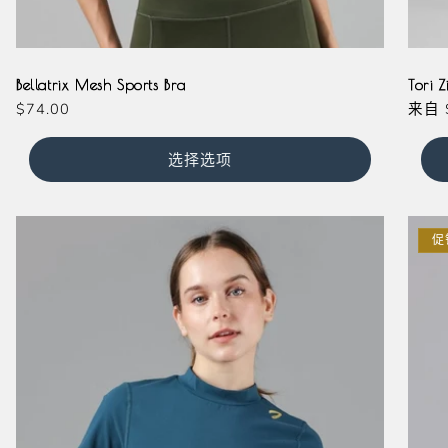
Milkshake
Black
Lavender
Olive
Laven
Ma
Bellatrix Mesh Sports Bra
Tori Z
常
$74.00
常
来自
规
规
价
价
选择选项
格
格
促