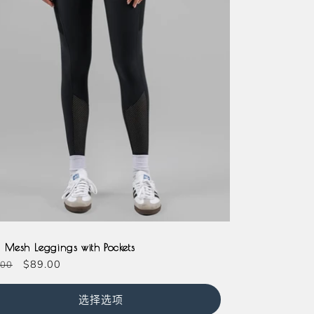
lkshake
Lavender
Olive
 Mesh Leggings with Pockets
促
$89.00
.00
销
价
选择选项