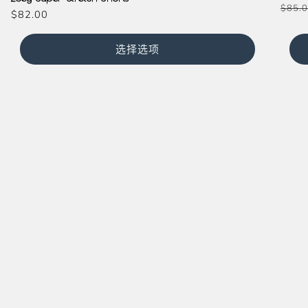
常
$85.
常
$82.00
规
规
价
价
选择选项
格
格