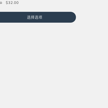
促
$32.00
00
销
价
选择选项