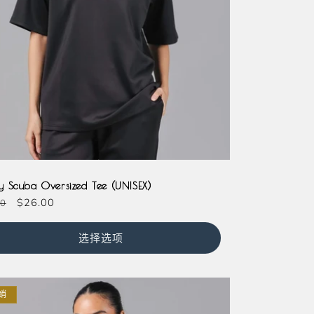
vy
 Scuba Oversized Tee (UNISEX)
促
$26.00
00
销
价
选择选项
销