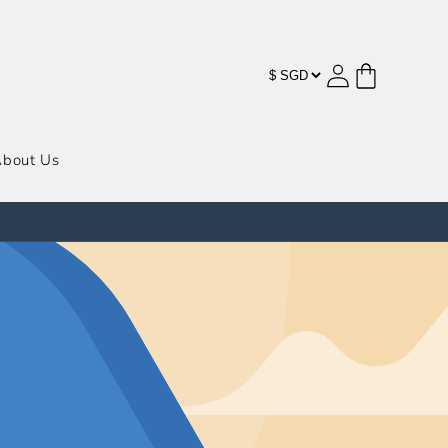
购
登
物
录
车
bout Us