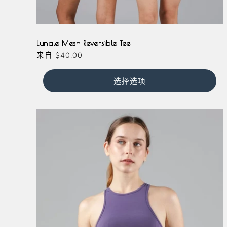
Black
White
Lunale Mesh Reversible Tee
常
来自
$40.00
规
价
选择选项
格