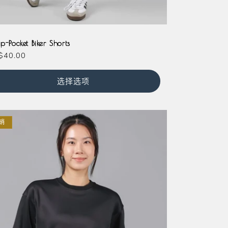
der
genta
Teal
Slate
ip-Pocket Biker Shorts
$40.00
选择选项
销