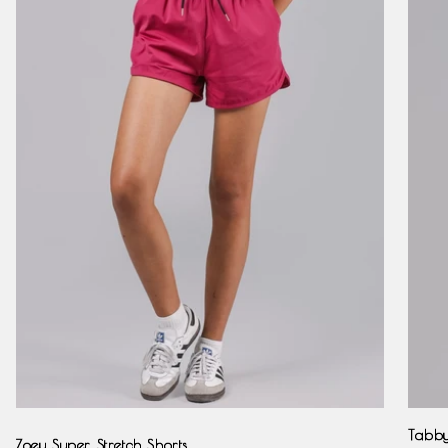
Black
Magenta
Tabby
Zoey Super Stretch Shorts