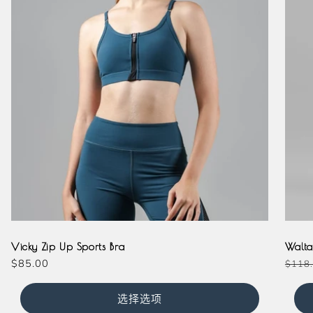
Magenta
Slate
Teal
Black
Mi
Vicky Zip Up Sports Bra
Walta
常
$85.00
常
$118
规
规
价
价
选择选项
格
格