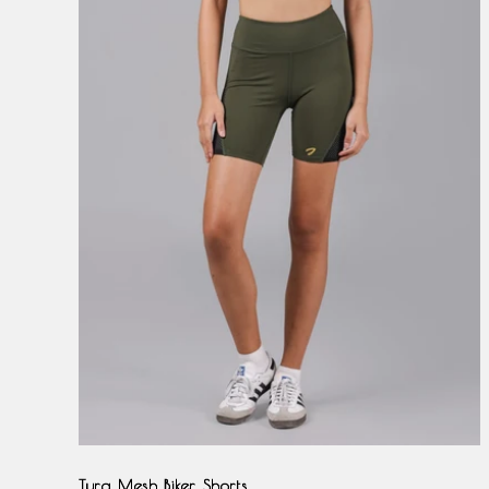
Black
Olive
Tyra Mesh Biker Shorts