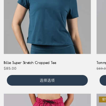
Teal
Olive
Magenta
Milkshake
Slate
Black
Na
Billie Super Stretch Cropped Tee
Tommy
常
$85.00
常
$69.
规
规
价
价
选择选项
格
格
促