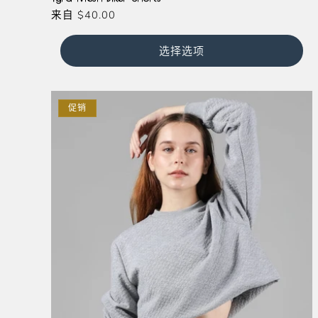
常
来自
$40.00
规
价
选择选项
格
促销