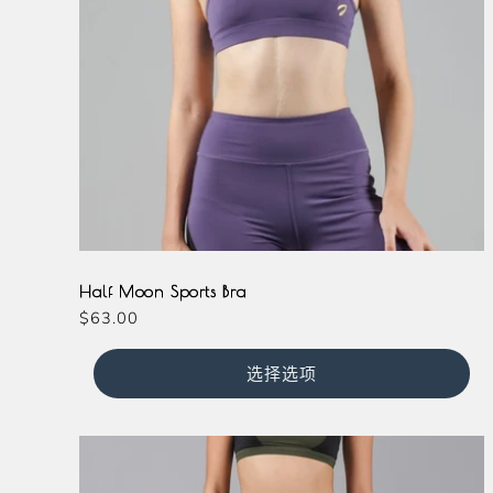
Black
Milkshake
Olive
Lavender
Half Moon Sports Bra
常
$63.00
规
价
选择选项
格