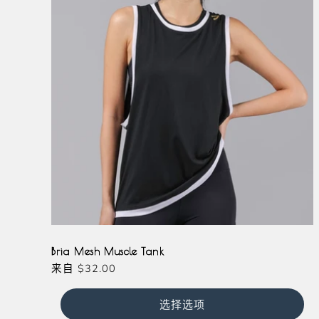
Black
White
Bria Mesh Muscle Tank
常
来自
$32.00
规
价
选择选项
格